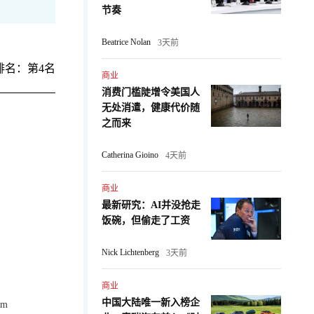
节奏
Beatrice Nolan
3天前
排名：第4名
商业
消费门槛陡增令美国人
无处消遣，健康代价随
之而来
Catherina Gioino
4天前
商业
最新研究：AI并没抢走
饭碗，但偷走了工资
Nick Lichtenberg
3天前
商业
中国大陆唯一新入榜企
om