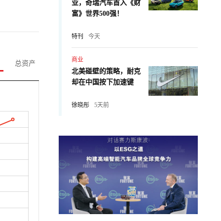
业，奇瑞汽车首入《财
富》世界500强！
特刊
今天
商业
总资产
北美碰壁的策略，耐克
却在中国按下加速键
徐晓彤
5天前