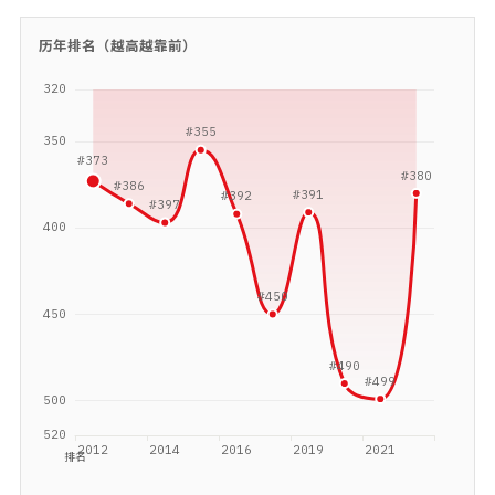
历年排名（越高越靠前）