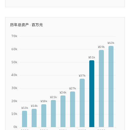
历年总资产 ·
百万元