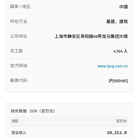
国家 / 地区
中国
所在行业
基建、建筑
公司地址
上海市静安区寿阳路99弄龙元集团大楼
员工数
4,704 人
官方网站
www.lycg.com.cn
股票代码
沪[600491]
财务数据 ·
2018
（
百万元
）
项目
百万元
20,212.8
营业收入