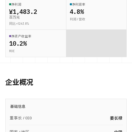
净利润
净利润率
¥1,483.2
4.8%
百万元
利润 / 营收
同比 +1243.8%
净资产收益率
10.2%
ROE
企业概况
基础信息
董事长 / CEO
姜长禄
国家 / 地区