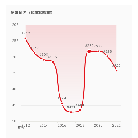
历年排名（越高越靠前）