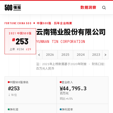
数据洞察
FORTUNE CHINA 500
中国500强
· 历年企业档案
云南锡业股份有限公司
2021
中国500强
253
YUNNAN TIN CORPORATION
上年 #
234
↓
19
<
>
2026
2025
2024
2023
20
注：
2021
年上榜数据基于
2020
年财报 · 财务口径：
百万元人民币
中国500强排名
营业收入
#253
¥44,795.3
百万元
↓ 19 位
同比 +4.5%
净利润
净利润率