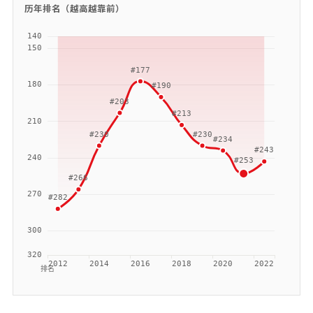
历年排名（越高越靠前）