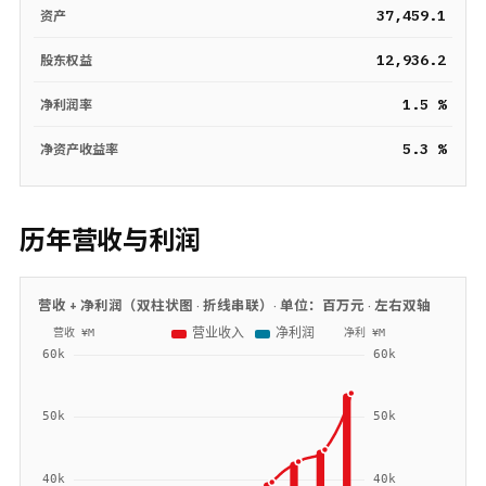
37,459.1
资产
12,936.2
股东权益
1.5 %
净利润率
5.3 %
净资产收益率
历年营收与利润
营收 + 净利润（双柱状图 · 折线串联）· 单位：
百万元
· 左右双轴