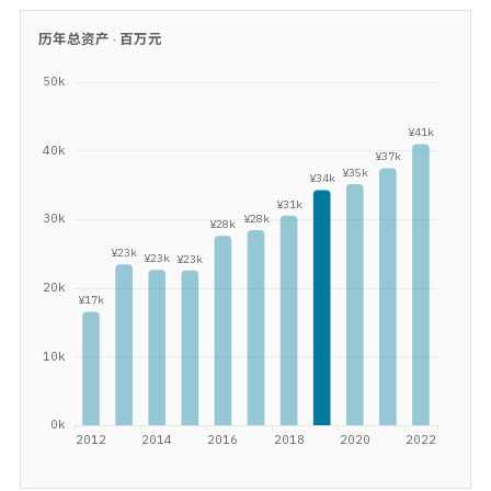
历年总资产 ·
百万元