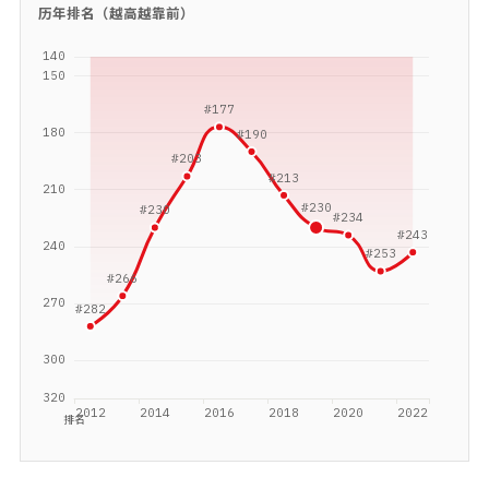
历年排名（越高越靠前）