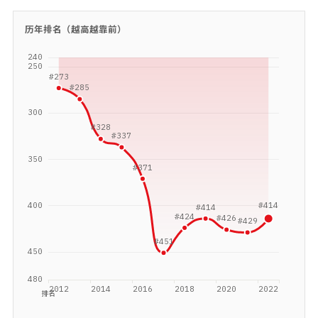
历年排名（越高越靠前）