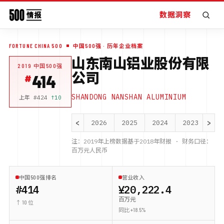
数据洞察
FORTUNE CHINA 500
中国500强
· 历年企业档案
山东南山铝业股份有限
2019
中国500强
公司
414
SHANDONG NANSHAN ALUMINIUM
上年 #
424
↑
10
<
>
2026
2025
2024
2023
20
注：
2019
年上榜数据基于
2018
年财报 · 财务口径：
百万元人民币
中国500强排名
营业收入
#414
¥20,222.4
百万元
↑ 10 位
同比 +18.5%