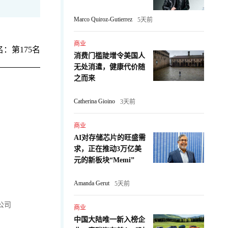
Marco Quiroz-Gutierrez
5天前
商业
：第175名
消费门槛陡增令美国人
无处消遣，健康代价随
之而来
Catherina Gioino
3天前
商业
AI对存储芯片的旺盛需
求，正在推动3万亿美
元的新板块“Memi”
Amanda Gerut
5天前
公司
商业
中国大陆唯一新入榜企