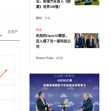
业，奇瑞汽车首入《财
富》世界500强！
特刊
今天
商业
总资产
失控的OpenAI模型，
还入侵了另一家科技公
司
Beatrice Nolan
4天前