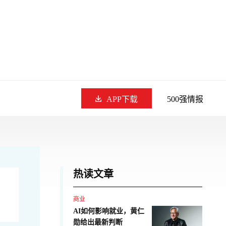
APP下载
500强情报
热读文章
商业
AI如何影响就业，黄仁
勋给出最新判断