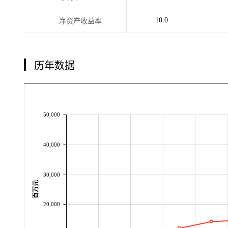
10.0
净资产收益率
历年数据
50,000
40,000
30,000
百万元
20,000