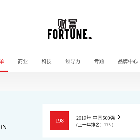
单
商业
科技
领导力
专题
品牌中心
2019年 中国500强
198
(上一年排名：175 )
ON