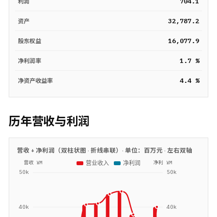
704.1
利润
32,787.2
资产
16,077.9
股东权益
1.7 %
净利润率
4.4 %
净资产收益率
历年营收与利润
营收 + 净利润（双柱状图 · 折线串联）· 单位：
百万元
· 左右双轴