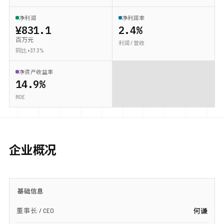
净利润
净利润率
¥831.1
2.4%
百万元
利润 / 营收
同比 +37.3%
净资产收益率
14.9%
ROE
企业概况
基础信息
董事长 / CEO
何谦