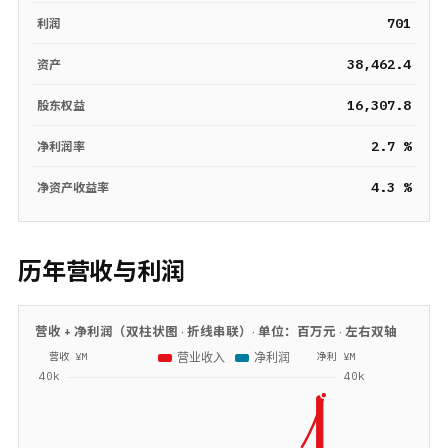
701
利润
38,462.4
资产
16,307.8
股东权益
2.7 %
净利润率
4.3 %
净资产收益率
历年营收与利润
营收 + 净利润（双柱状图 · 折线串联）· 单位：
百万元
· 左右双轴