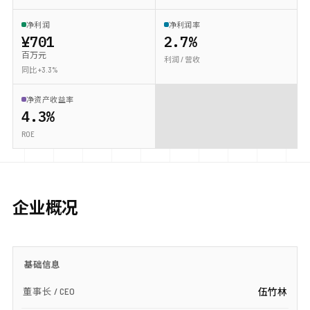
净利润
净利润率
¥701
2.7%
百万元
利润 / 营收
同比 +3.3%
净资产收益率
4.3%
ROE
企业概况
基础信息
董事长 / CEO
伍竹林