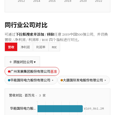
同行业公司对比
可通过
下拉框搜索并添加 / 移除
任意
2019
中国500强公司，并切换
营收 / 净利润 / 利润率 / ROE 四个指标进行对比。
ROE
营收
净利润
利润率
＋ 添加对比公司 ▾
基准
广州发展集团股份有限公司
×
×
华能国际电力股份有限公司
大唐国际发电股份有限公司
营收
对比 ·
百万元
·
3
家