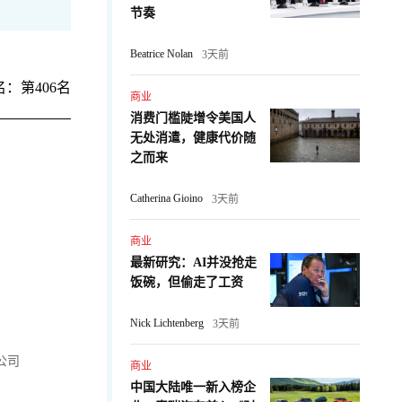
节奏
Beatrice Nolan
3天前
：第406名
商业
消费门槛陡增令美国人
无处消遣，健康代价随
之而来
Catherina Gioino
3天前
商业
最新研究：AI并没抢走
饭碗，但偷走了工资
Nick Lichtenberg
3天前
公司
商业
中国大陆唯一新入榜企