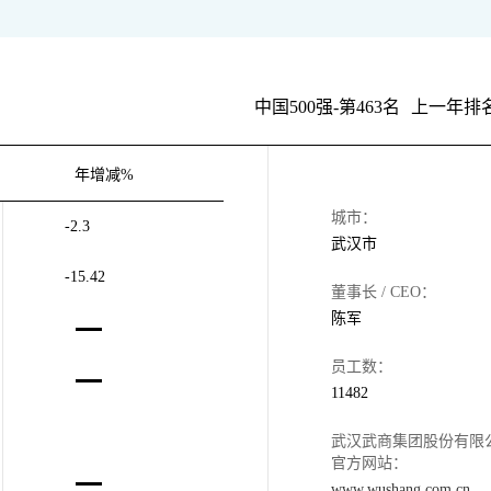
中国500强-第463名
上一年排名
年增减%
城市：
-2.3
武汉市
-15.42
董事长 / CEO：
陈军
员工数：
11482
武汉武商集团股份有限
官方网站：
www.wushang.com.cn