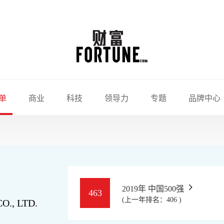
单
商业
科技
领导力
专题
品牌中心
2019年 中国500强
463
(上一年排名：406 )
., LTD.