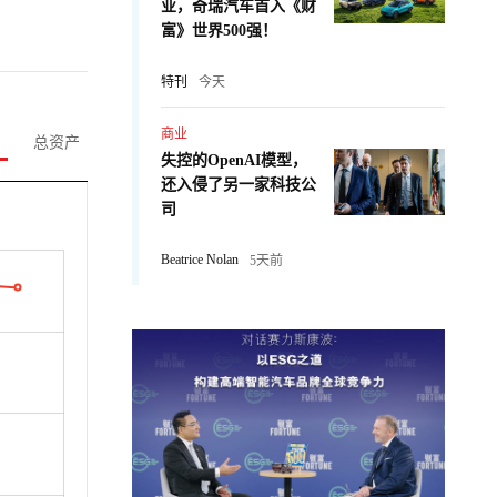
业，奇瑞汽车首入《财
富》世界500强！
特刊
今天
商业
总资产
失控的OpenAI模型，
还入侵了另一家科技公
司
Beatrice Nolan
5天前