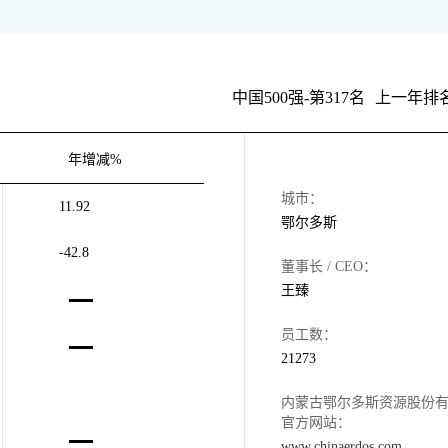
中国500强-第317名
上一年排名
年增减%
城市：
11.92
鄂尔多斯
-42.8
董事长 / CEO：
王臻
员工数：
21273
内蒙古鄂尔多斯资源股份
官方网站：
www.chinaerdos.com