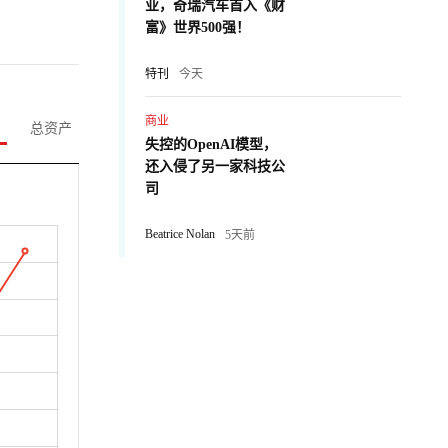
业，奇瑞汽车首入《财
富》世界500强！
特刊
今天
商业
总资产
失控的OpenAI模型，
还入侵了另一家科技公
司
Beatrice Nolan
5天前