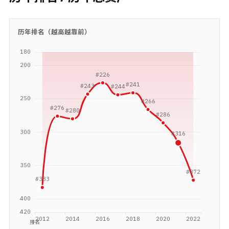
历年排名（越高越靠前）