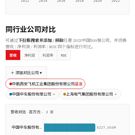
同行业公司对比
可通过
下拉框搜索并添加 / 移除
任意
2021
中国500强公司，并切换
营收 / 净利润 / 利润率 / ROE 四个指标进行对比。
ROE
营收
净利润
利润率
＋ 添加对比公司 ▾
基准
中航西安飞机工业集团股份有限公司
×
×
中国中车股份有限公司
上海电气集团股份有限公司
营收
对比 ·
百万元
·
3
家