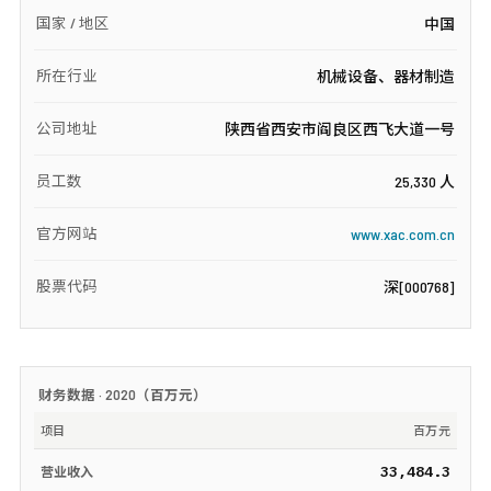
国家 / 地区
中国
所在行业
机械设备、器材制造
公司地址
陕西省西安市阎良区西飞大道一号
员工数
25,330 人
官方网站
www.xac.com.cn
股票代码
深[000768]
财务数据 ·
2020
（
百万元
）
项目
百万元
33,484.3
营业收入