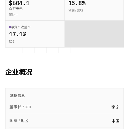
$604.1
15.8%
百万美元
利润 / 营收
同比 —
净资产收益率
17.1%
ROE
企业概况
基础信息
董事长 / CEO
李宁
国家 / 地区
中国