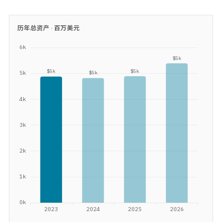
历年总资产 ·
百万美元