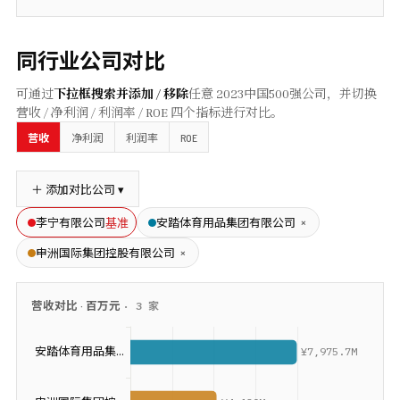
同行业公司对比
可通过
下拉框搜索并添加 / 移除
任意
2023
中国500强公司，并切换
营收 / 净利润 / 利润率 / ROE 四个指标进行对比。
ROE
营收
净利润
利润率
＋ 添加对比公司 ▾
基准
×
李宁有限公司
安踏体育用品集团有限公司
×
申洲国际集团控股有限公司
营收
对比 ·
百万元
·
3
家