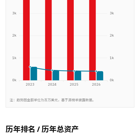
注：趋势图金额单位为百万美元，基于源榜单披露数据。
历年排名 / 历年总资产