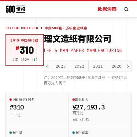
数据洞察
FORTUNE CHINA 500
中国500强
· 历年企业档案
理文造纸有限公司
2019
中国500强
310
LEE & MAN PAPER MANUFACTURING
上年 #
329
↑
19
<
>
2023
2022
2021
2020
20
注：
2019
年上榜数据基于
2018
年财报 · 财务口径：
百万元人民币
中国500强排名
营业收入
#310
¥27,193.3
百万元
↑ 19 位
同比 +21.5%
净利润
净利润率