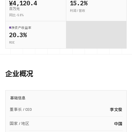
¥4,120.4
15.2%
百万元
利润 / 营收
同比 -5.6%
净资产收益率
20.3%
ROE
企业概况
基础信息
董事长 / CEO
李文俊
国家 / 地区
中国