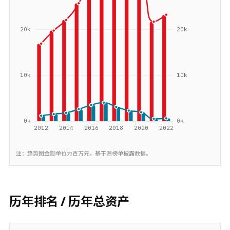
注：趋势图金额单位为百万元，基于源榜单披露数据。
历年排名 / 历年总资产