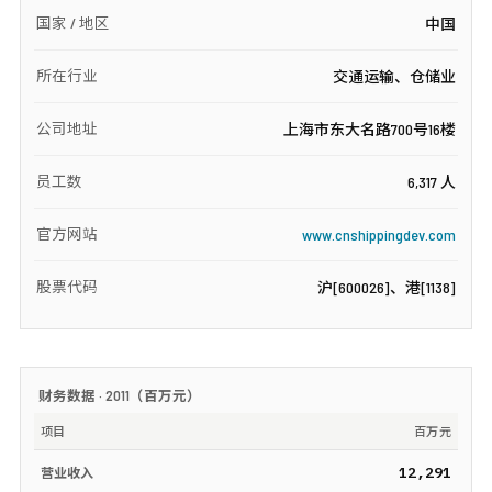
国家 / 地区
中国
所在行业
交通运输、仓储业
公司地址
上海市东大名路700号16楼
员工数
6,317 人
官方网站
www.cnshippingdev.com
股票代码
沪[600026]、港[1138]
财务数据 ·
2011
（
百万元
）
项目
百万元
12,291
营业收入