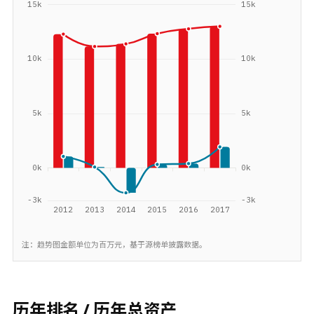
注：趋势图金额单位为百万元，基于源榜单披露数据。
历年排名 / 历年总资产