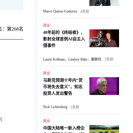
Marco Quiroz-Gutierrez
4天前
商业
：第268名
40年前的《终结者》，
影射全球首例AI自主入
侵事件
Laurie Kellman，Lindsey Bahr，美联社
5天前
商业
马斯克预测十年内“货
币将失去意义”，知名
投资人发出警告
Nick Lichtenberg
5天前
司
商业
中国大陆唯一新入榜企