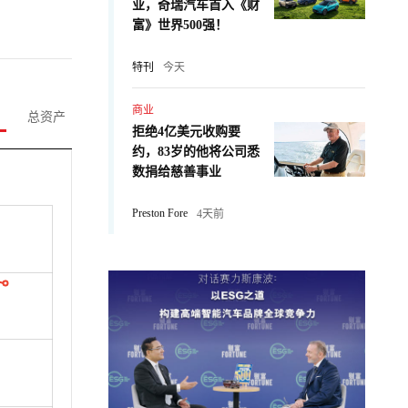
业，奇瑞汽车首入《财
富》世界500强！
特刊
今天
商业
总资产
拒绝4亿美元收购要
约，83岁的他将公司悉
数捐给慈善事业
Preston Fore
4天前