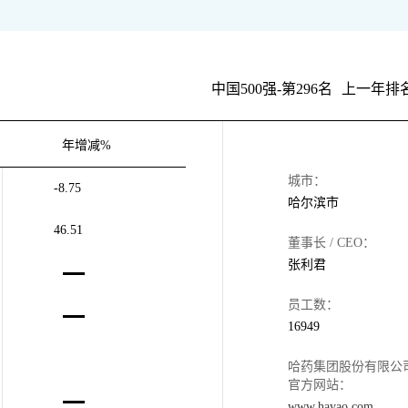
中国500强-第296名
上一年排名
年增减%
城市：
-8.75
哈尔滨市
46.51
董事长 / CEO：
张利君
员工数：
16949
哈药集团股份有限公
官方网站：
www.hayao.com