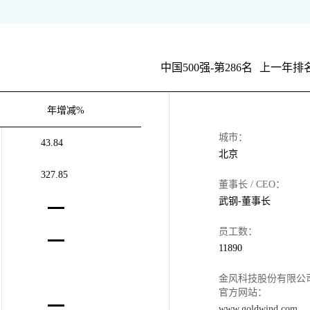
中国500强-第286名
上一年排名
年增减%
城市：
43.84
北京
327.85
董事长 / CEO：
武钢-董事长
员工数：
11890
金风科技股份有限公
官方网站：
www.goldwind.com