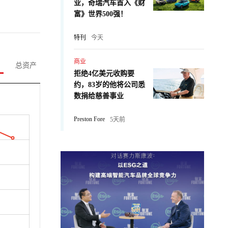
业，奇瑞汽车首入《财
富》世界500强！
特刊
今天
商业
总资产
拒绝4亿美元收购要
约，83岁的他将公司悉
数捐给慈善事业
Preston Fore
5天前