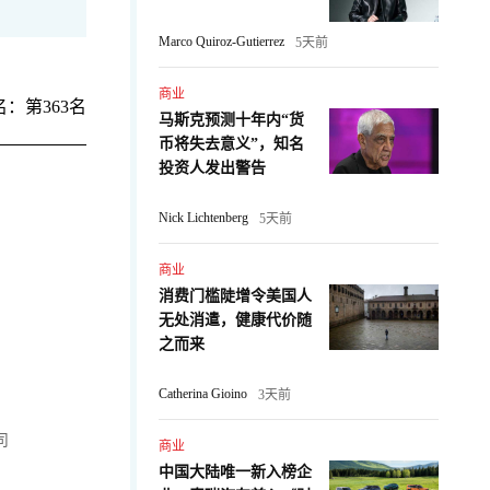
Marco Quiroz-Gutierrez
5天前
商业
：第363名
马斯克预测十年内“货
币将失去意义”，知名
投资人发出警告
Nick Lichtenberg
5天前
商业
消费门槛陡增令美国人
无处消遣，健康代价随
之而来
Catherina Gioino
3天前
司
商业
中国大陆唯一新入榜企