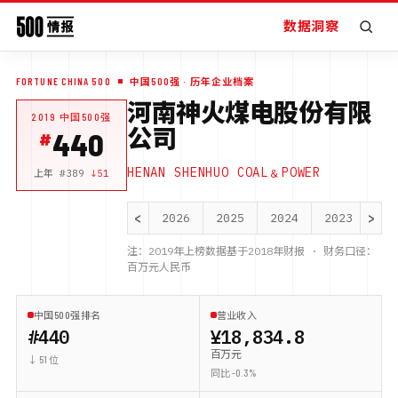
数据洞察
FORTUNE CHINA 500
中国500强
· 历年企业档案
河南神火煤电股份有限
2019
中国500强
公司
440
HENAN SHENHUO COAL﹠POWER
上年 #
389
↓
51
<
>
2026
2025
2024
2023
20
注：
2019
年上榜数据基于
2018
年财报 · 财务口径：
百万元人民币
中国500强排名
营业收入
#440
¥18,834.8
百万元
↓ 51 位
同比 -0.3%