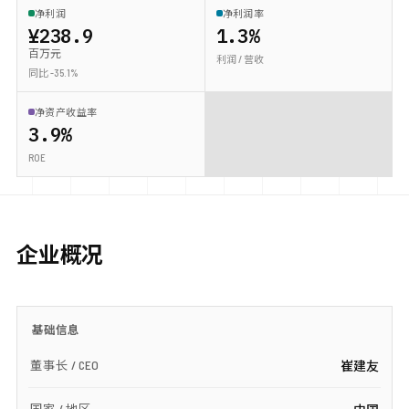
净利润
净利润率
¥238.9
1.3%
百万元
利润 / 营收
同比 -35.1%
净资产收益率
3.9%
ROE
企业概况
基础信息
董事长 / CEO
崔建友
国家 / 地区