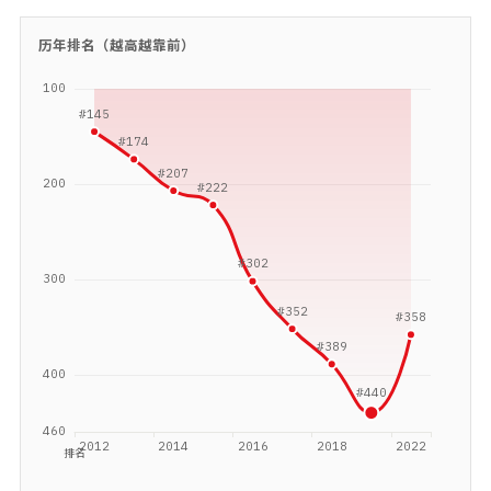
历年排名（越高越靠前）