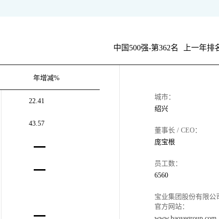
中国500强-第362名
上一年排名
年增减%
城市：
22.41
绍兴
43.57
董事长 / CEO：
庞宝根
员工数：
6560
宝业集团股份有限公
官方网站：
www.baoyegroup.com