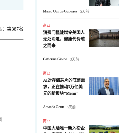
Marco Quiroz-Gutierrez
5天前
商业
：第387名
消费门槛陡增令美国人
无处消遣，健康代价随
之而来
Catherina Gioino
3天前
商业
AI对存储芯片的旺盛需
求，正在推动3万亿美
元的新板块“Memi”
Amanda Gerut
5天前
司
商业
中国大陆唯一新入榜企