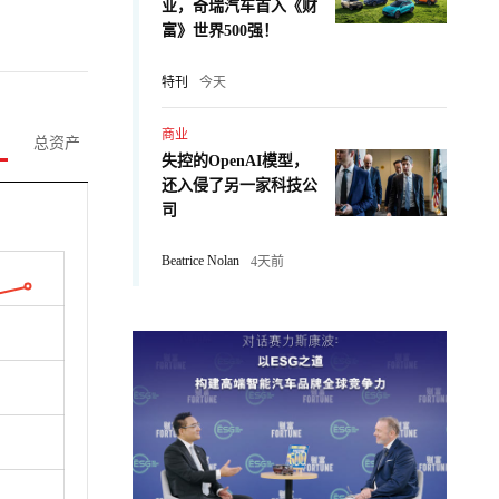
业，奇瑞汽车首入《财
富》世界500强！
特刊
今天
商业
总资产
失控的OpenAI模型，
还入侵了另一家科技公
司
Beatrice Nolan
4天前