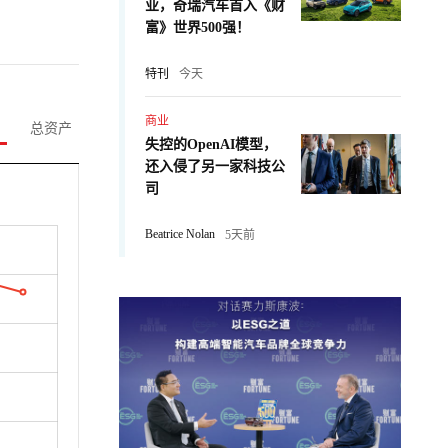
业，奇瑞汽车首入《财
富》世界500强！
特刊
今天
商业
总资产
失控的OpenAI模型，
还入侵了另一家科技公
司
Beatrice Nolan
5天前