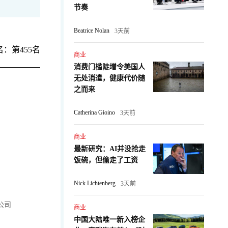
节奏
Beatrice Nolan
3天前
：第455名
商业
消费门槛陡增令美国人
无处消遣，健康代价随
之而来
Catherina Gioino
3天前
商业
最新研究：AI并没抢走
饭碗，但偷走了工资
Nick Lichtenberg
3天前
公司
商业
中国大陆唯一新入榜企