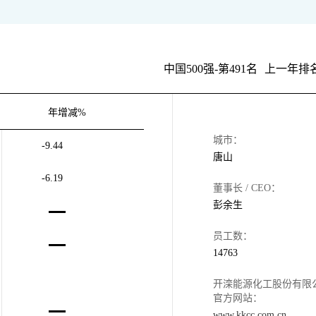
中国500强-第491名
上一年排名
年增减%
城市：
-9.44
唐山
-6.19
董事长 / CEO：
彭余生
员工数：
14763
开滦能源化工股份有限
官方网站：
www.kkcc.com.cn