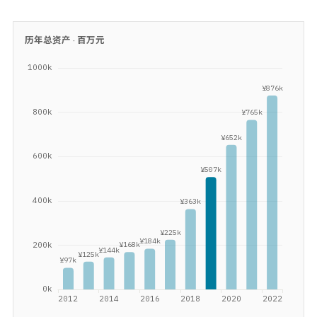
历年总资产 ·
百万元