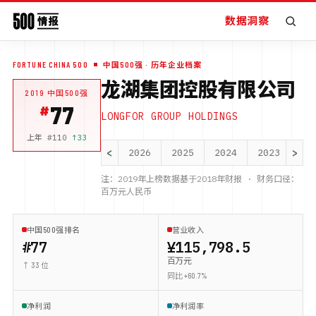
数据洞察
FORTUNE CHINA 500
中国500强
· 历年企业档案
龙湖集团控股有限公司
2019
中国500强
77
LONGFOR GROUP HOLDINGS
上年 #
110
↑
33
<
>
2026
2025
2024
2023
20
注：
2019
年上榜数据基于
2018
年财报 · 财务口径：
百万元人民币
中国500强排名
营业收入
#77
¥115,798.5
百万元
↑ 33 位
同比 +60.7%
净利润
净利润率