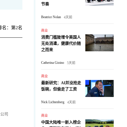
节奏
Beatrice Nolan
4天前
排名：第2名
商业
消费门槛陡增令美国人
无处消遣，健康代价随
之而来
Catherina Gioino
5天前
商业
最新研究：AI并没抢走
饭碗，但偷走了工资
Nick Lichtenberg
4天前
限公司
商业
中国大陆唯一新入榜企