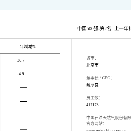
中国500强-第2名
上一年
年增减%
城市：
36.7
北京市
-4.9
董事长 / CEO：
戴厚良
员工数：
417173
中国石油天然气股份有
官方网站：
www.petrochina.com.cn