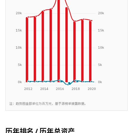
注：趋势图金额单位为百万元，基于源榜单披露数据。
历年排名 / 历年总资产