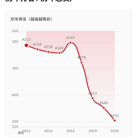
历年排名（越高越靠前）