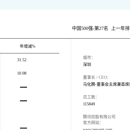
中国500强-第27名
上一年排
年增减%
城市：
31.52
深圳
10.08
董事长 / CEO：
马化腾-董事会主席兼首席
员工数：
115849
腾讯控股有限公司
官方网站：
www.tencent.com