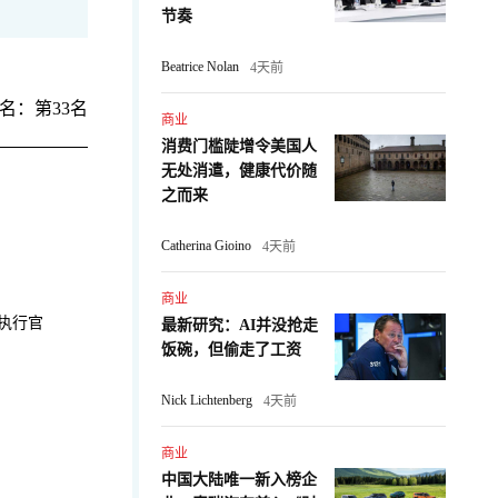
节奏
Beatrice Nolan
4天前
名：第33名
商业
消费门槛陡增令美国人
无处消遣，健康代价随
之而来
Catherina Gioino
4天前
商业
执行官
最新研究：AI并没抢走
饭碗，但偷走了工资
Nick Lichtenberg
4天前
商业
中国大陆唯一新入榜企