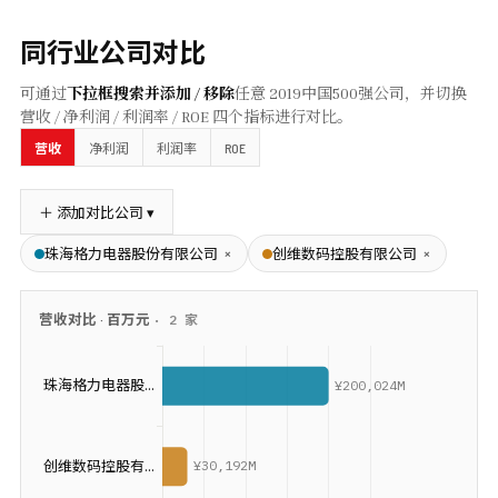
同行业公司对比
可通过
下拉框搜索并添加 / 移除
任意
2019
中国500强公司，并切换
营收 / 净利润 / 利润率 / ROE 四个指标进行对比。
ROE
营收
净利润
利润率
＋ 添加对比公司 ▾
×
×
珠海格力电器股份有限公司
创维数码控股有限公司
营收
对比 ·
百万元
·
2
家