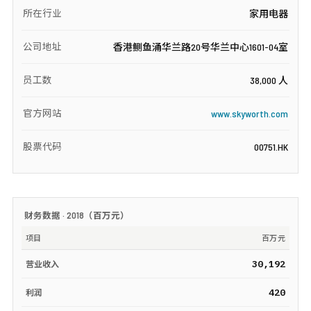
所在行业
家用电器
公司地址
香港鲗鱼涌华兰路20号华兰中心1601-04室
员工数
38,000 人
官方网站
www.skyworth.com
股票代码
00751.HK
财务数据 ·
2018
（
百万元
）
项目
百万元
30,192
营业收入
420
利润