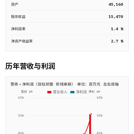
45,160
资产
15,470
股东权益
1.4 %
净利润率
2.7 %
净资产收益率
历年营收与利润
营收 + 净利润（双柱状图 · 折线串联）· 单位：
百万元
· 左右双轴