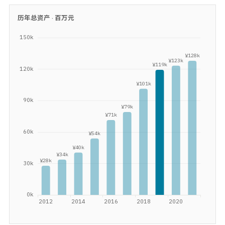
历年总资产 ·
百万元