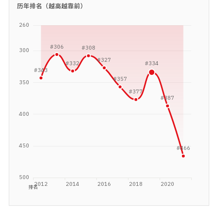
历年排名（越高越靠前）