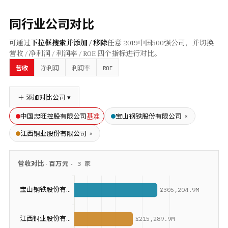
同行业公司对比
可通过
下拉框搜索并添加 / 移除
任意
2019
中国500强公司，并切换
营收 / 净利润 / 利润率 / ROE 四个指标进行对比。
ROE
营收
净利润
利润率
＋ 添加对比公司 ▾
基准
×
中国忠旺控股有限公司
宝山钢铁股份有限公司
×
江西铜业股份有限公司
营收
对比 ·
百万元
·
3
家