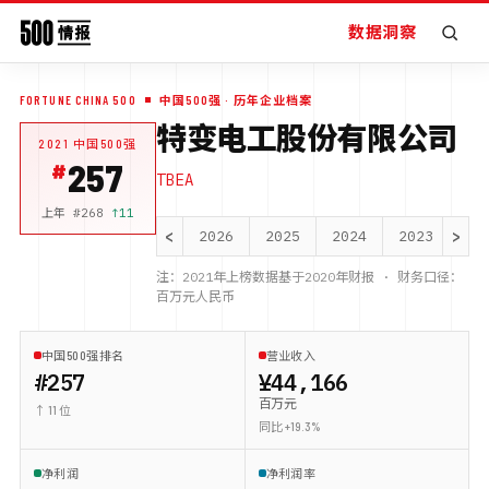
数据洞察
FORTUNE CHINA 500
中国500强
· 历年企业档案
特变电工股份有限公司
2021
中国500强
257
TBEA
上年 #
268
↑
11
<
>
2026
2025
2024
2023
20
注：
2021
年上榜数据基于
2020
年财报 · 财务口径：
百万元人民币
中国500强排名
营业收入
#257
¥44,166
百万元
↑ 11 位
同比 +19.3%
净利润
净利润率