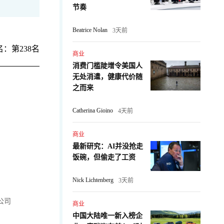
节奏
Beatrice Nolan
3天前
：第238名
商业
消费门槛陡增令美国人
无处消遣，健康代价随
之而来
Catherina Gioino
4天前
商业
最新研究：AI并没抢走
饭碗，但偷走了工资
Nick Lichtenberg
3天前
公司
商业
中国大陆唯一新入榜企