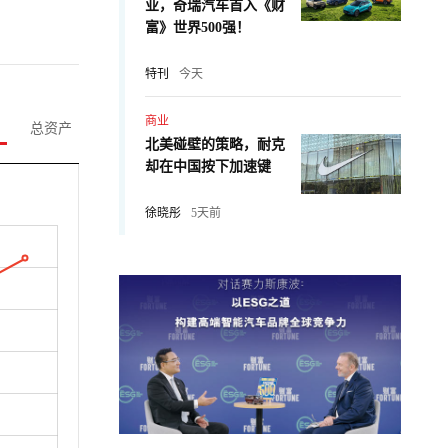
业，奇瑞汽车首入《财
富》世界500强！
特刊
今天
商业
总资产
北美碰壁的策略，耐克
却在中国按下加速键
徐晓彤
5天前