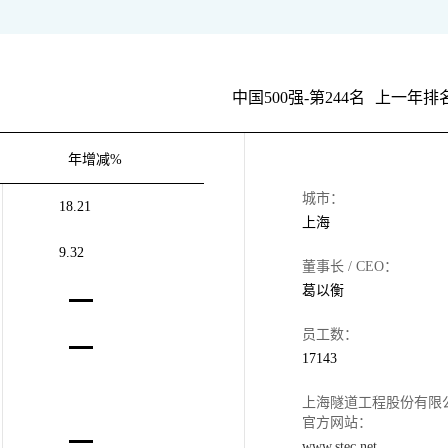
中国500强-第244名
上一年排名
年增减%
城市：
18.21
上海
9.32
董事长 / CEO：
葛以衡
员工数：
17143
上海隧道工程股份有限
官方网站：
www.stec.net