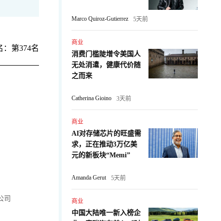
Marco Quiroz-Gutierrez
5天前
商业
：第374名
消费门槛陡增令美国人
无处消遣，健康代价随
之而来
Catherina Gioino
3天前
商业
AI对存储芯片的旺盛需
求，正在推动3万亿美
元的新板块“Memi”
Amanda Gerut
5天前
公司
商业
中国大陆唯一新入榜企