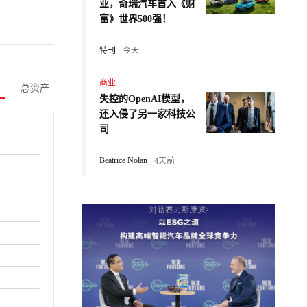
业，奇瑞汽车首入《财
富》世界500强！
特刊
今天
商业
总资产
失控的OpenAI模型，
还入侵了另一家科技公
司
Beatrice Nolan
4天前