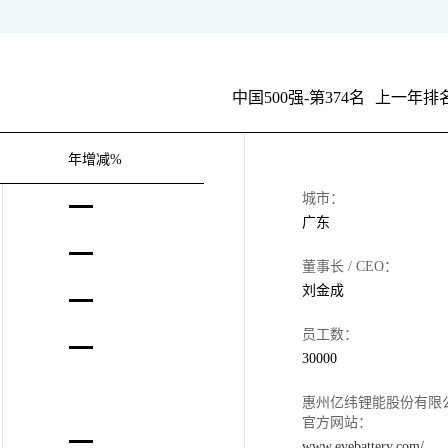
中国500强-第374名
上一年排名
年增减%
城市：
广东
董事长 / CEO：
刘金成
员工数：
30000
惠州亿纬锂能股份有限
官方网站：
www.evebattery.com/