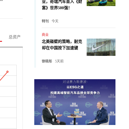
业，奇瑞汽车首入《财
富》世界500强！
特刊
今天
商业
总资产
北美碰壁的策略，耐克
却在中国按下加速键
徐晓彤
5天前