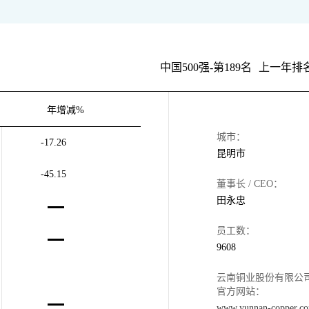
中国500强-第189名
上一年排名
年增减%
城市：
-17.26
昆明市
-45.15
董事长 / CEO：
田永忠
员工数：
9608
云南铜业股份有限公
官方网站：
www.yunnan-copper.c