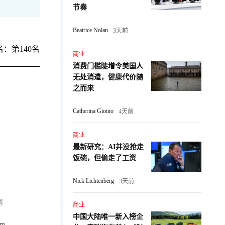
节奏
Beatrice Nolan
3天前
：第140名
商业
消费门槛陡增令美国人
无处消遣，健康代价随
之而来
Catherina Gioino
4天前
商业
最新研究：AI并没抢走
饭碗，但偷走了工资
Nick Lichtenberg
3天前
司
商业
中国大陆唯一新入榜企
om