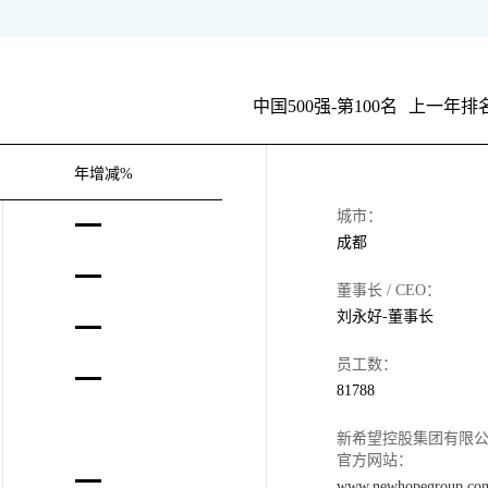
中国500强-第100名
上一年排名
年增减%
城市：
成都
董事长 / CEO：
刘永好-董事长
员工数：
81788
新希望控股集团有限
官方网站：
www.newhopegroup.co