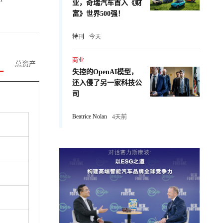
业，奇瑞汽车首入《财
富》世界500强！
特刊
今天
商业
总资产
失控的OpenAI模型，
还入侵了另一家科技公
司
Beatrice Nolan
4天前