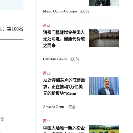
Marco Quiroz-Gutierrez
5天前
商业
：第100名
消费门槛陡增令美国人
无处消遣，健康代价随
之而来
Catherina Gioino
3天前
商业
AI对存储芯片的旺盛需
求，正在推动3万亿美
元的新板块“Memi”
Amanda Gerut
5天前
公司
商业
中国大陆唯一新入榜企
m