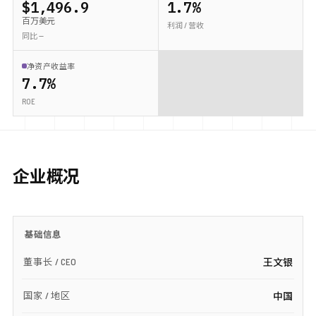
$1,496.9
1.7%
百万美元
利润 / 营收
同比 —
净资产收益率
7.7%
ROE
企业概况
基础信息
董事长 / CEO
王文银
国家 / 地区
中国