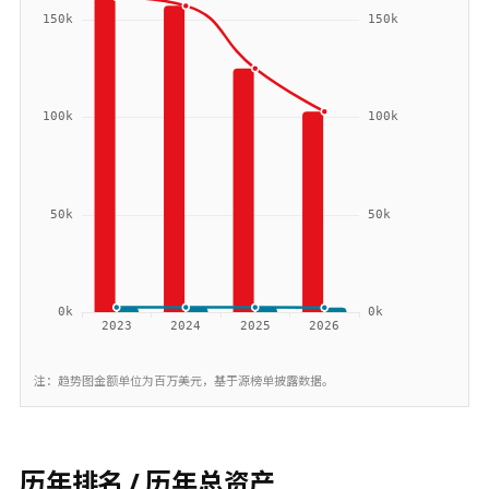
注：趋势图金额单位为百万美元，基于源榜单披露数据。
历年排名 / 历年总资产