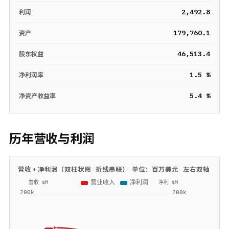
2,492.8
利润
179,760.1
资产
46,513.4
股东权益
1.5 %
净利润率
5.4 %
净资产收益率
历年营收与利润
营收 + 净利润（双柱状图 · 折线串联）· 单位：
百万美元
· 左右双轴