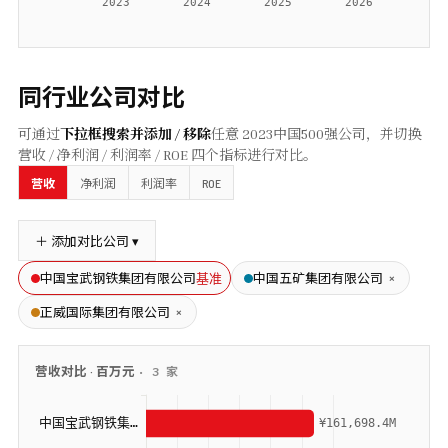
同行业公司对比
可通过
下拉框搜索并添加 / 移除
任意
2023
中国500强公司，并切换
营收 / 净利润 / 利润率 / ROE 四个指标进行对比。
ROE
营收
净利润
利润率
＋ 添加对比公司 ▾
基准
×
中国宝武钢铁集团有限公司
中国五矿集团有限公司
×
正威国际集团有限公司
营收
对比 ·
百万元
·
3
家