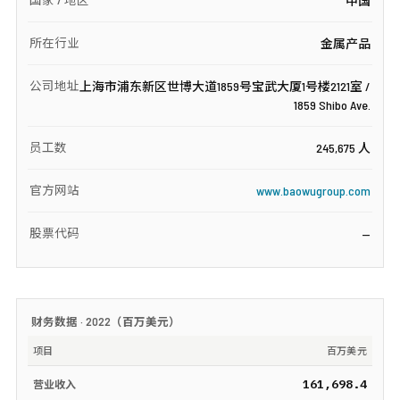
中国
所在行业
金属产品
公司地址
上海市浦东新区世博大道1859号宝武大厦1号楼2121室 /
1859 Shibo Ave.
员工数
245,675 人
官方网站
www.baowugroup.com
股票代码
—
财务数据 ·
2022
（
百万美元
）
项目
百万美元
161,698.4
营业收入