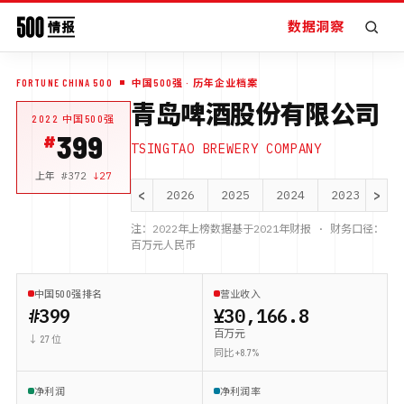
数据洞察
FORTUNE CHINA 500
中国500强
· 历年企业档案
青岛啤酒股份有限公司
2022
中国500强
399
TSINGTAO BREWERY COMPANY
上年 #
372
↓
27
<
>
2026
2025
2024
2023
20
注：
2022
年上榜数据基于
2021
年财报 · 财务口径：
百万元人民币
中国500强排名
营业收入
#399
¥30,166.8
百万元
↓ 27 位
同比 +8.7%
净利润
净利润率