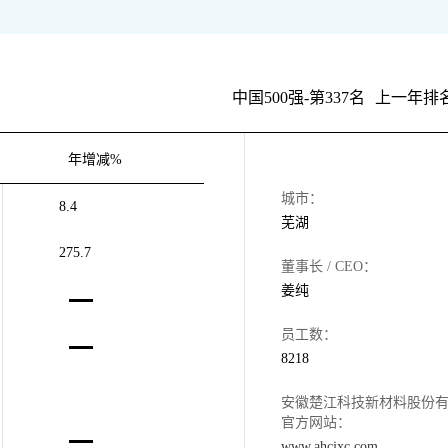
中国500强-第337名
上一年排名
年增减%
城市：
8.4
芜湖
275.7
董事长 / CEO：
姜纯
员工数：
8218
安徽楚江科技新材料股份
官方网站：
www.ahcjxc.com