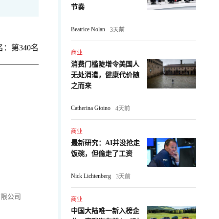
节奏
Beatrice Nolan
3天前
：第340名
商业
消费门槛陡增令美国人
无处消遣，健康代价随
之而来
Catherina Gioino
4天前
商业
最新研究：AI并没抢走
饭碗，但偷走了工资
Nick Lichtenberg
3天前
有限公司
商业
中国大陆唯一新入榜企