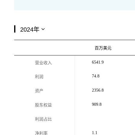
百万美元
6541.9
营业收入
74.8
利润
2356.8
资产
909.8
股东权益
利润占比
1.1
净利率