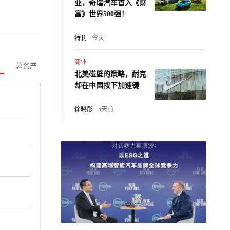
业，奇瑞汽车首入《财
富》世界500强！
特刊
今天
商业
总资产
北美碰壁的策略，耐克
却在中国按下加速键
徐晓彤
5天前