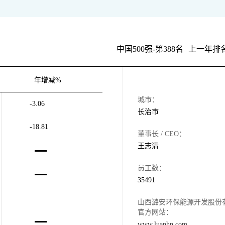
中国500强-第388名
上一年排名
年增减%
城市：
-3.06
长治市
-18.81
董事长 / CEO：
王志清
员工数：
35491
山西潞安环保能源开发股份
官方网站：
www.luanhn.com