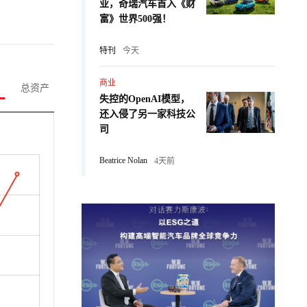
业，奇瑞汽车首入《财
富》世界500强！
特刊
今天
商业
总资产
失控的OpenAI模型，
还入侵了另一家科技公
司
Beatrice Nolan
4天前