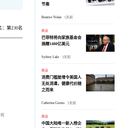
节奏
Beatrice Nolan
5天前
：第230名
商业
巴菲特将向家族基金会
捐赠1400亿美元
Sydney Lake
3天前
商业
消费门槛陡增令美国人
无处消遣，健康代价随
之而来
Catherina Gioino
5天前
公司
商业
中国大陆唯一新入榜企