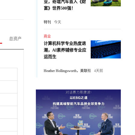
业，奇瑞汽车首入《财
富》世界500强！
特刊
今天
商业
总资产
计算机科学专业热度退
潮，AI素养辅修专业应
运而生
Heather Hollingsworth，美联社
4天前