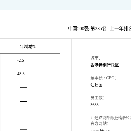
中国500强-第235名
上一年排名
年增减%
城市：
-2.5
香港特别行政区
48.3
董事长 / CEO：
汪建国
员工数：
3633
汇通达网络股份有限
官方网站：
www.htd.cn