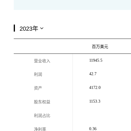
百万美元
11945.5
营业收入
42.7
利润
4172.0
资产
1153.3
股东权益
利润占比
0.36
净利率