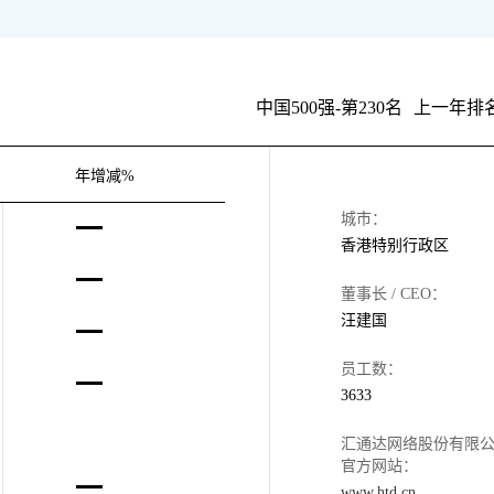
中国500强-第230名
上一年排名
年增减%
城市：
香港特别行政区
董事长 / CEO：
汪建国
员工数：
3633
汇通达网络股份有限
官方网站：
www.htd.cn