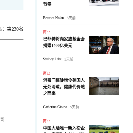
节奏
Beatrice Nolan
5天前
：第230名
商业
巴菲特将向家族基金会
捐赠1400亿美元
Sydney Lake
3天前
商业
消费门槛陡增令美国人
无处消遣，健康代价随
之而来
Catherina Gioino
5天前
公司
商业
中国大陆唯一新入榜企