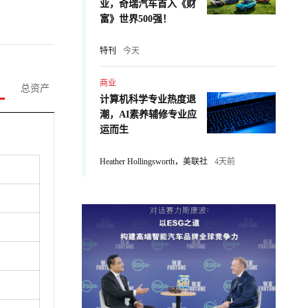
业，奇瑞汽车首入《财
富》世界500强！
特刊
今天
商业
总资产
计算机科学专业热度退
潮，AI素养辅修专业应
运而生
Heather Hollingsworth，美联社
4天前