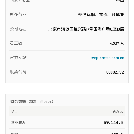
中国
所在行业
交通运输、物流、仓储业
公司地址
北京市海淀区复兴路17号国海广场C座19层
员工数
4,237 人
官方网站
twgf.crmsc.com.cn
股票代码
000927.SZ
财务数据 ·
2021
（
百万元
）
项目
百万元
59,144.5
营业收入