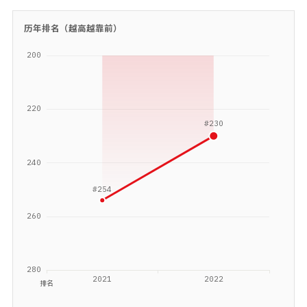
历年排名（越高越靠前）