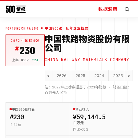
数据洞察
FORTUNE CHINA 500
中国500强
· 历年企业档案
中国铁路物资股份有限
2022
中国500强
公司
230
CHINA RAILWAY MATERIALS COMPANY
上年 #
254
↑
24
<
>
2026
2025
2024
2023
20
注：
2022
年上榜数据基于
2021
年财报 · 财务口径：
百万元人民币
中国500强排名
营业收入
#230
¥59,144.5
百万元
↑ 24 位
同比 +33%