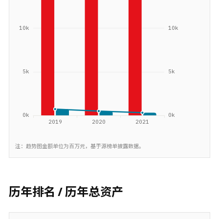
注：趋势图金额单位为百万元，基于源榜单披露数据。
历年排名 / 历年总资产