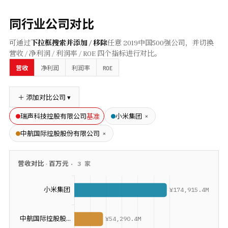
同行业公司对比
可通过
下拉框搜索并添加 / 移除
任意
2019
中国500强公司，并切换
营收 / 净利润 / 利润率 / ROE 四个指标进行对比。
ROE
营收
净利润
利润率
＋ 添加对比公司 ▾
基准
×
瑞声科技控股有限公司
小米集团
×
中航国际控股股份有限公司
营收
对比 ·
百万元
·
3
家