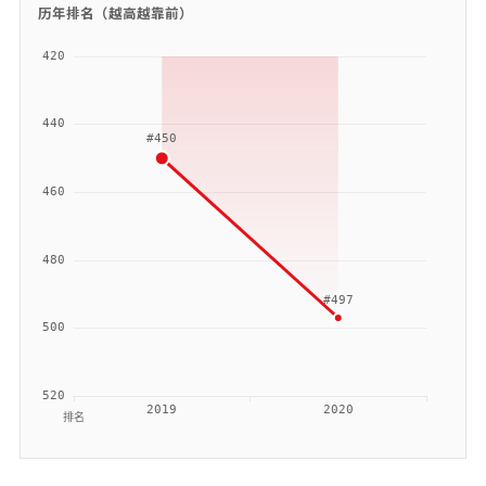
历年排名（越高越靠前）