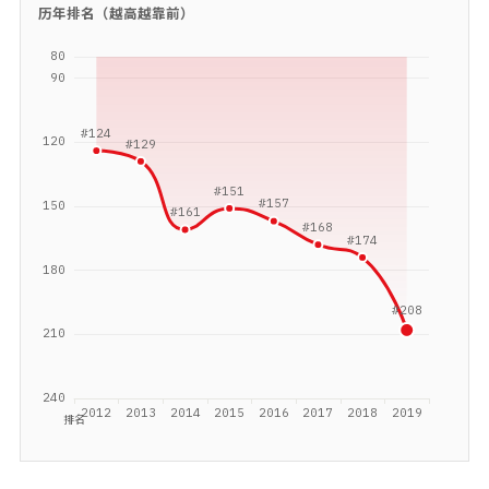
历年排名（越高越靠前）