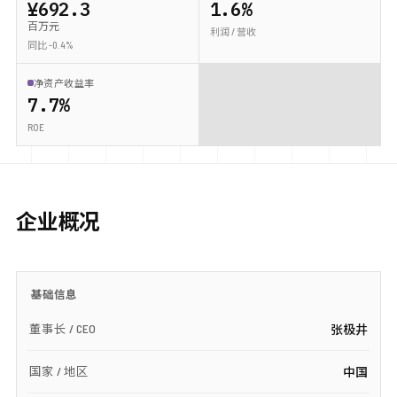
¥692.3
1.6%
百万元
利润 / 营收
同比 -0.4%
净资产收益率
7.7%
ROE
企业概况
基础信息
董事长 / CEO
张极井
国家 / 地区
中国