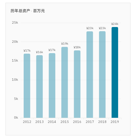
历年总资产 ·
百万元