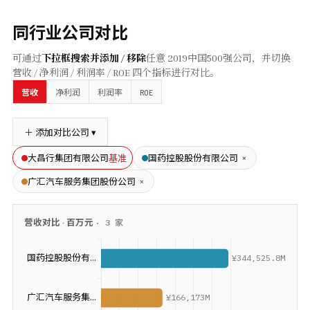
同行业公司对比
可通过
下拉框搜索并添加 / 移除
任意
2019
中国500强公司，并切换
营收 / 净利润 / 利润率 / ROE 四个指标进行对比。
ROE
营收
净利润
利润率
＋ 添加对比公司 ▾
基准
×
大昌行集团有限公司
国药控股股份有限公司
×
广汇汽车服务集团股份公司
营收
对比 ·
百万元
·
3
家