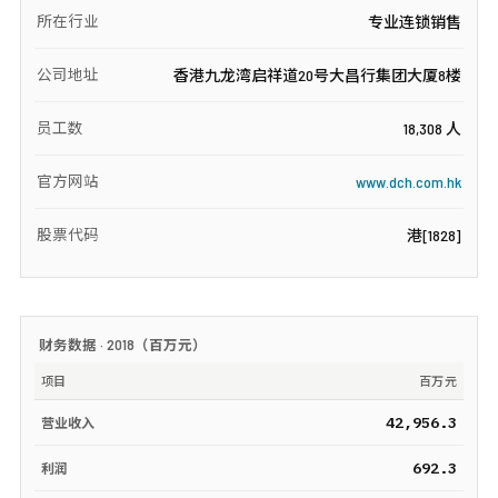
所在行业
专业连锁销售
公司地址
香港九龙湾启祥道20号大昌行集团大厦8楼
员工数
18,308 人
官方网站
www.dch.com.hk
股票代码
港[1828]
财务数据 ·
2018
（
百万元
）
项目
百万元
42,956.3
营业收入
692.3
利润