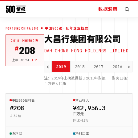
数据洞察
FORTUNE CHINA 500
中国500强
· 历年企业档案
大昌行集团有限公司
2019
中国500强
208
DAH CHONG HONG HOLDINGS LIMITED
上年 #
174
↓
34
<
>
2019
2018
2017
2016
20
注：
2019
年上榜数据基于
2018
年财报 · 财务口径：
百万元人民币
中国500强排名
营业收入
#208
¥42,956.3
百万元
↓ 34 位
同比 -1.8%
净利润
净利润率