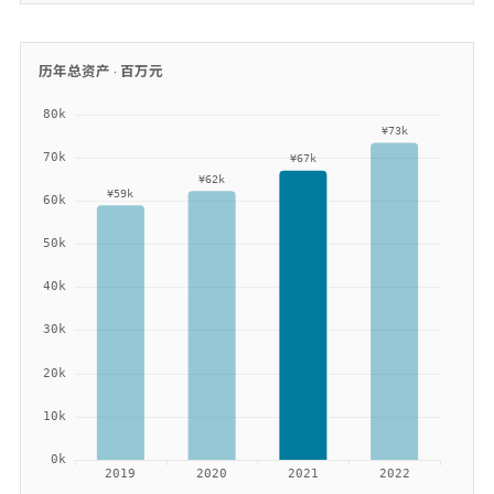
历年总资产 ·
百万元