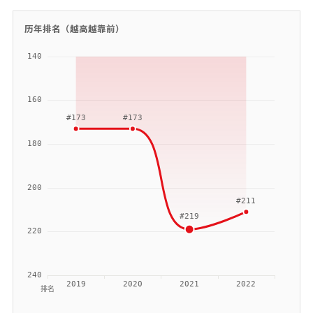
历年排名（越高越靠前）