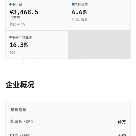
净利润
净利润率
¥3,468.5
6.6%
百万元
利润 / 营收
同比 -4.4%
净资产收益率
16.3%
ROE
企业概况
基础信息
董事长 / CEO
孙方
国家 / 地区