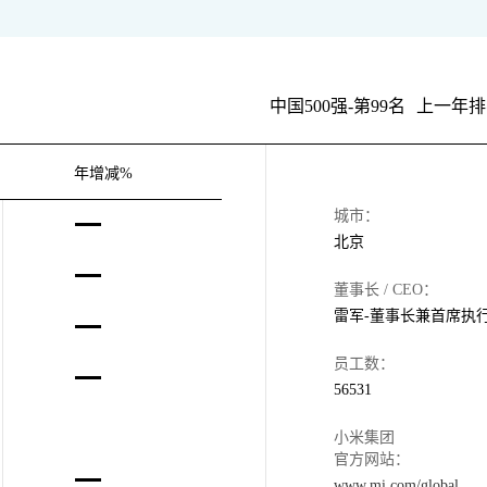
中国500强-第99名
上一年排
年增减%
城市：
北京
董事长 / CEO：
雷军-董事长兼首席执
员工数：
56531
小米集团
官方网站：
www.mi.com/global