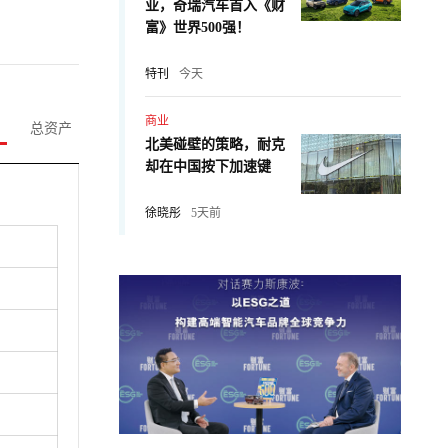
业，奇瑞汽车首入《财
富》世界500强！
特刊
今天
商业
总资产
北美碰壁的策略，耐克
却在中国按下加速键
徐晓彤
5天前