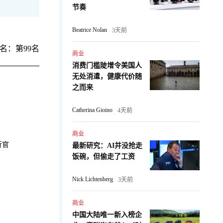
节奏
Beatrice Nolan
3天前
名：第99名
商业
消费门槛陡增令美国人
无处消遣，健康代价随
之而来
Catherina Gioino
4天前
商业
行官
最新研究：AI并没抢走
饭碗，但偷走了工资
Nick Lichtenberg
3天前
商业
中国大陆唯一新入榜企