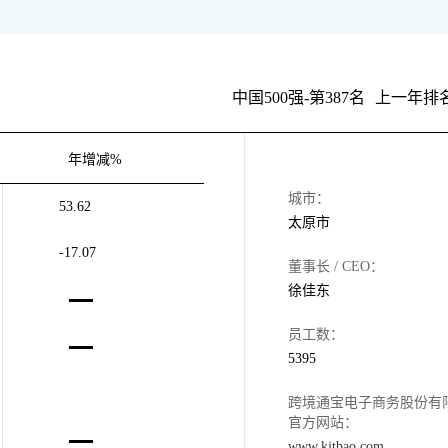
中国500强-第387名
上一年排名
年增减%
城市：
53.62
太原市
-17.07
董事长 / CEO：
徐佳东
员工数：
5395
跨境通宝电子商务股份有
官方网站：
www.kjtbao.com