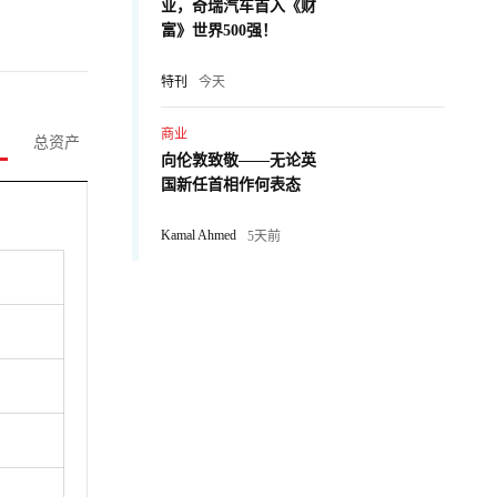
业，奇瑞汽车首入《财
富》世界500强！
特刊
今天
商业
总资产
向伦敦致敬——无论英
国新任首相作何表态
Kamal Ahmed
5天前